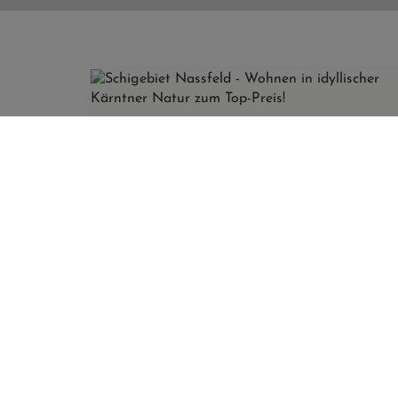
Schigebiet Nassfeld - Wohnen in idyllischer Kärntner Natur zum Top-Preis!
Erfolgreich
verkauft
9631 Rattendorf
Erfolgreich
Zimmer
Fläche
verkauft
2
3
ca. 72 m
Mehr als 10 