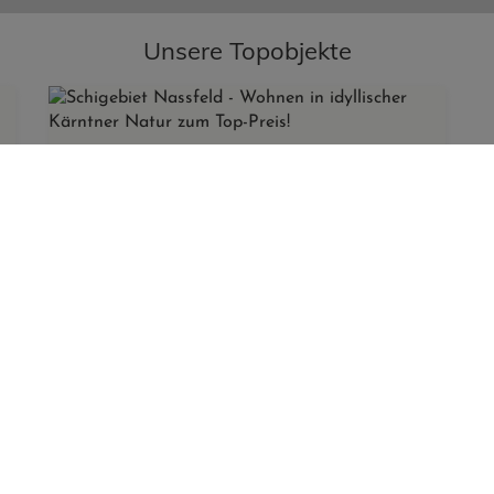
Unsere Topobjekte
Schigebiet Nassfeld - Wohnen in idyllischer Kärntner Natur zum Top-Preis!
9631 Rattendorf
Zimmer
Fläche
Kaufpreis
2
3
ca. 72 m
314.000,00 €
jährige Erfahrung im Bereich der Versicherungs- und Immobilie